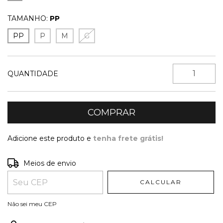
TAMANHO:
PP
PP
P
M
G
QUANTIDADE
Adicione este produto e
tenha frete grátis!
Entregas para o CEP:
ALTERAR CEP
Meios de envio
CALCULAR
Não sei meu CEP